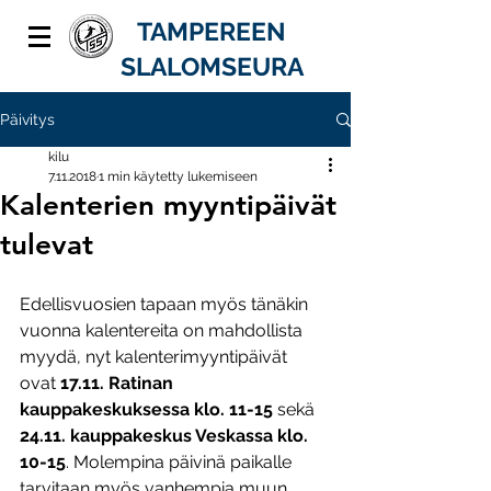
TAMPEREEN
SLALOMSEURA
Päivitys
kilu
7.11.2018
1 min käytetty lukemiseen
Kalenterien myyntipäivät
tulevat
Edellisvuosien tapaan myös tänäkin 
vuonna kalentereita on mahdollista 
myydä, nyt kalenterimyyntipäivät 
ovat 
17.11. Ratinan 
kauppakeskuksessa klo. 11-15
 sekä 
24.11. kauppakeskus Veskassa klo. 
10-15
. Molempina päivinä paikalle 
tarvitaan myös vanhempia muun 