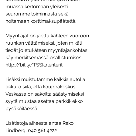
muassa kertomaan yleisesti 
seuramme toiminnasta sekä 
hoitamaan korttimaksupäätettä.
Myyntiajat on jaettu kahteen vuoroon 
ruuhkan välttämiseksi, joten mikäli 
tiedät jo etukäteen myyntiajankohtasi, 
käy merkitsemässä osallistumisesi 
http://bit.ly/TSSkalenterit.
.
Lisäksi muistutamme kaikkia autolla 
liikkujia siitä, että kauppakeskus 
Veskassa on sakoilta säästymiseksi 
syytä muistaa asettaa parkkikiekko 
pysäköitäessä.
Lisätietoja aiheesta antaa Reko 
Lindberg, 040 581 4222