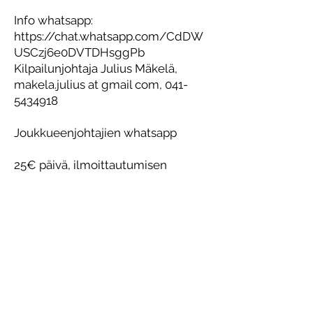
Info whatsapp:
https://chat.whatsapp.com/CdDW
USCzj6e0DVTDHsggPb
Kilpailunjohtaja Julius Mäkelä,
makela.julius at gmail com,
041-
5434918
Joukkueenjohtajien whatsapp
25€ päivä, ilmoittautumisen
yhteydessä.
Yksi valkkulippu/seura, jokaista
seuraava 10 laskijaa kohden 1
lisälippu
Lauantai Mustavuori
Paikallinen Pizzeria 33330 -
Ennakkohinta suoraan nettisivuilta