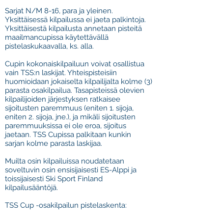
Sarjat N/M 8-16, para ja yleinen.
Yksittäisessä kilpailussa ei jaeta palkintoja.
Yksittäisestä kilpailusta annetaan pisteitä
maailmancupissa käytettävällä
pistelaskukaavalla, ks. alla.
Cupin kokonaiskilpailuun voivat osallistua
vain TSS:n laskijat. Yhteispisteisiin
huomioidaan jokaiselta kilpailijalta kolme (3)
parasta osakilpailua. Tasapisteissä olevien
kilpailijoiden järjestyksen ratkaisee
sijoitusten paremmuus (eniten 1. sijoja,
eniten 2. sijoja, jne.), ja mikäli sijoitusten
paremmuuksissa ei ole eroa, sijoitus
jaetaan. TSS Cupissa palkitaan kunkin
sarjan kolme parasta laskijaa.
Muilta osin kilpailuissa noudatetaan
soveltuvin osin ensisijaisesti
ES-Alppi
ja
toissijaisesti
Ski Sport Finland
kilpailusääntöjä.
TSS Cup -osakilpailun pistelaskenta: