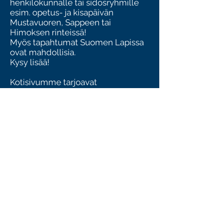
henkilökunnalle tai sidosryhmille
esim. opetus- ja kisapäivän
Mustavuoren, Sappeen tai
Himoksen rinteissä!
Myös tapahtumat Suomen Lapissa
ovat mahdollisia.
Kysy lisää!
Kotisivumme tarjoavat
mahdollisuuden yrityksenne
näkyvyydelle.
Banneripaikat a 250 €.
Sopimuskausi on yksivuotinen ja
koskee oletuksena kuluvaa kautta.
Yhteistyösopimuksen voi tehdä
myös useammaksi vuodeksi
kerrallaan.
Lisätiedot, tiedustelut ja
ilmoitukset valitusta
yhteistyömuodosta:
Julius Mäkelä 041 543 4918