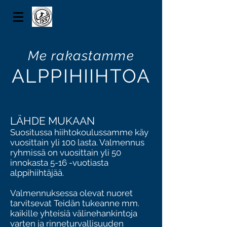
TAMPEREEN
SLALOMSEURA
Me rakastamme
ALPPIHIIHTOA
LÄHDE MUKAAN
Suositussa hiihtokoulussamme käy
vuosittain yli 100 lasta. Valmennus
ryhmissä on vuosittain yli 50
innokasta 5-16 -vuotiasta
alppihiihtäjää.
Valmennuksessa olevat nuoret
tarvitsevat Teidän tukeanne mm.
kaikille yhteisiä välinehankintoja
varten ja rinneturvallisuuden