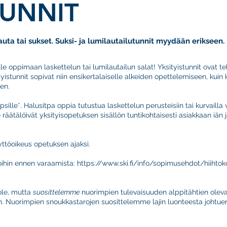
TUNNIT
lauta tai sukset. Suksi- ja lumilautailutunnit myydään erikseen.
lle oppimaan laskettelun tai lumilautailun salat! Yksityistunnit ovat t
tyistunnit sopivat niin ensikertalaiselle alkeiden opettelemiseen, ku
een.
lapsille*. Halusitpa oppia tutustua laskettelun perusteisiin tai kurvail
äätälöivät yksityisopetuksen sisällön tuntikohtaisesti asiakkaan iän 
äyttöoikeus opetuksen ajaksi.
oihin ennen varaamista:
https://www.ski.fi/info/sopimusehdot/hiihtok
 ole, mutta
suosittelemme
nuorimpien tulevaisuuden alppitähtien oleva
an. Nuorimpien snoukkastarojen suosittelemme lajin luonteesta johtuen