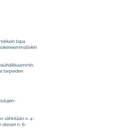
ehokkain tapa
in kokeneemmallekin
la vauhdikkaammin,
ja tarpeiden
oulujen-
n vähintään n. 4-
 olevan n. 6-