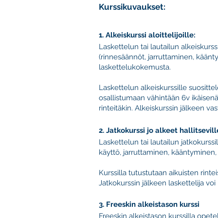
Kurssikuvaukset:
1. Alkeiskurssi aloittelijoille:
Laskettelun tai lautailun alkeiskur
(rinnesäännöt, jarruttaminen, käänty
laskettelukokemusta.
Laskettelun alkeiskurssille suositt
osallistumaan vähintään 6v ikäisenä.
rinteitäkin. Alkeiskurssin jälkeen va
2. Jatkokurssi jo alkeet hallitsevill
Laskettelun tai lautailun jatkokurssil
käyttö, jarruttaminen, kääntyminen,
Kurssilla tutustutaan aikuisten rint
Jatkokurssin jälkeen laskettelija vo
3. Freeskin alkeistason kurssi
Freeskin alkeistason kurssilla opete