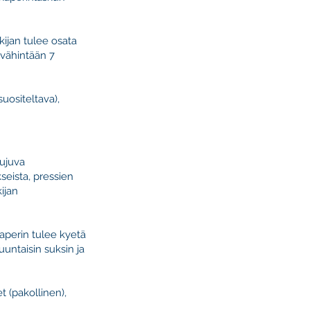
kijan tulee osata
 vähintään 7
suositeltava),
sujuva
seista, pressien
ijan
kaperin tulee kyetä
untaisin suksin ja
t (pakollinen),