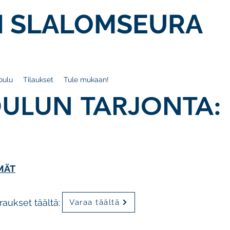
 SLALOMSEURA
oulu
Tilaukset
Tule mukaan!
OULUN TARJONTA:
MÄT
raukset täältä:
Varaa täältä