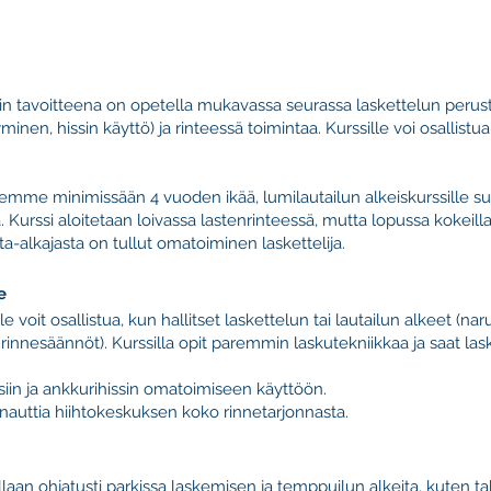
ssin tavoitteena on opetella mukavassa seurassa laskettelun perust
minen, hissin käyttö) ja rinteessä toimintaa. Kurssille voi osallist
elemme minimissään 4 vuoden ikää, lumilautailun alkeiskurssille 
 Kurssi aloitetaan loivassa lastenrinteessä, mutta lopussa kokeilla
sta-alkajasta on tullut omatoiminen laskettelija.
e
le voit osallistua, kun hallitset laskettelun tai lautailun alkeet (na
 rinnesäännöt). Kurssilla opit paremmin laskutekniikkaa ja saat la
eisiin ja ankkurihissin omatoimiseen käyttöön.
i nauttia hiihtokeskuksen koko rinnetarjonnasta.
llaan ohjatusti parkissa laskemisen ja temppuilun alkeita, kuten t