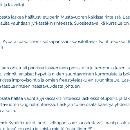
t ja kikkailut.
osata laskea hallitusti etuperin Mustavuoren kaikissa rinteissä. Las
llita vauhtiaan jyrkässäkin rinteessä. Suositeltava ikä kurssille on
: Kypärä (pakollinen), selkäpanssari (suositeltava), twintip-sukset (
!)
llaan ohjatusti parkissa laskemisen perusteita ja temppuja (esim. 
a, spinnit, erilaiset hypyt ja niiden suuntaaminen kummuista ja bok
arkissa improvisointia ja omien freestylelaskujen suunnittelua. Lask
lä tasolla rinteen haastavuudesta johtuen.
osata hallita vauhtia jyrkässäkin rinteessä laskiessa etuperin, ja ta
stavuoren Original-rinteessä. Laskijan tulee osata kääntyä yhdensu
alkeita.
neet:
Kypärä (pakollinen), selkäpanssari (suositeltava), twintip-sukse
eltava), reipasta ja iloista mieltä (pakollinen!!!)