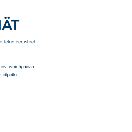
MÄT
kettelun perusteet.
hyvinvointipäivää
 kilpailu.