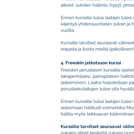
alkeet, suksien hallinta, hypyt, pressi
Ennen kurssille tuloa laskijan tulee 
kääntyä yhdensuuntaisin suksin ja ha
vuotta.
Kurssille tarvitset seuraavat välineet
reipasta ja iloista mieltä (pakollinen!!
4. Freeskin jatkotason kurssi
Freeskin perustason kurssilla opete
takaperinlasku, painopisteen hallint
laskeminen). Lisäksi harjoitellaan p
peruslaskutaitojen tulee olla hyväl
Ennen kurssille tuloa laskijan tulee 
laskemaan hallitusti esimerkiksi Mu
hallita myös leikkaavan käännöksen 
Kurssille tarvitset seuraavat väli
suksien siteet keskellä suksea (suosit