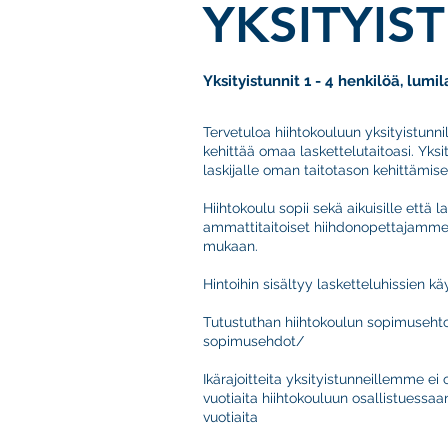
YKSITYIS
Yksityistunnit 1 - 4 henkilöä, lumi
Tervetuloa hiihtokouluun yksityistunni
kehittää omaa laskettelutaitoasi. Yksi
laskijalle oman taitotason kehittämis
Hiihtokoulu sopii sekä aikuisille että 
ammattitaitoiset hiihdonopettajamme r
mukaan.
Hintoihin sisältyy lasketteluhissien k
Tutustuthan hiihtokoulun sopimuseht
sopimusehdot/
Ikärajoitteita yksityistunneillemme ei
vuotiaita hiihtokouluun osallistuessa
vuotiaita