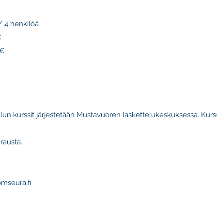
/ 4 henkilöä
€
 €
n kurssit järjestetään Mustavuoren laskettelukeskuksessa. Kursse
rausta.
omseura.fi