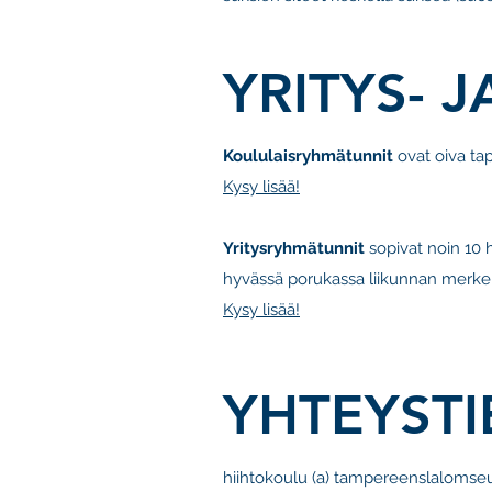
YRITYS- 
Koululaisryhmätunnit
ovat oiva tap
Kysy lisää!
Yritysryhmätunnit
sopivat noin 10 h
hyvässä porukassa liikunnan merkeiss
Kysy lisää!
YHTEYST
hiihtokoulu (a) tampereenslalomseur