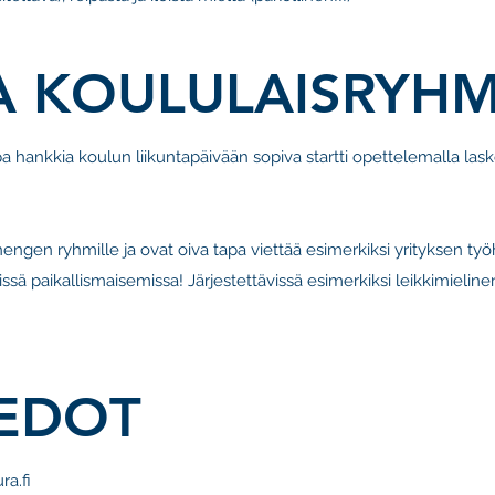
JA KOULULAISRYH
a hankkia koulun liikuntapäivään sopiva startti opettelemalla las
engen ryhmille ja ovat oiva tapa viettää esimerkiksi yrityksen työ
ä paikallismaisemissa! Järjestettävissä esimerkiksi leikkimielinen
IEDOT
a.fi