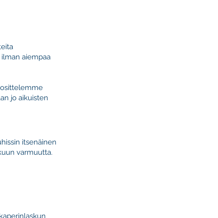
eita
ua ilman aiempaa
suosittelemme
an jo aikuisten
ruhissin itsenäinen
skuun varmuutta.
akaperinlaskun