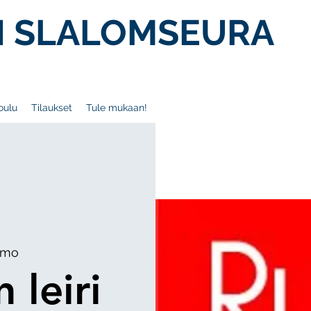
 SLALOMSEURA
oulu
Tilaukset
Tule mukaan!
amo
 leiri