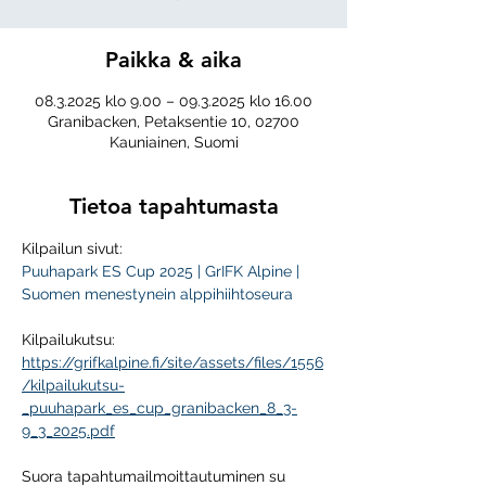
Paikka & aika
08.3.2025 klo 9.00 – 09.3.2025 klo 16.00
Granibacken, Petaksentie 10, 02700
Kauniainen, Suomi
Tietoa tapahtumasta
Kilpailun sivut:
Puuhapark ES Cup 2025 | GrIFK Alpine | 
Suomen menestynein alppihiihtoseura
Kilpailukutsu:
https://grifkalpine.fi/site/assets/files/1556
/kilpailukutsu-
_puuhapark_es_cup_granibacken_8_3-
9_3_2025.pdf
Suora tapahtumailmoittautuminen su 