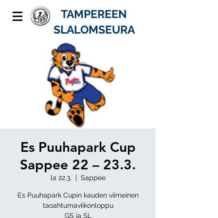
TAMPEREEN
SLALOMSEURA
Es Puuhapark Cup
Sappee 22 – 23.3.
la 22.3.
  |  
Sappee
Es Puuhapark Cupin kauden viimeinen
taoahtumaviikonloppu
GS ja SL