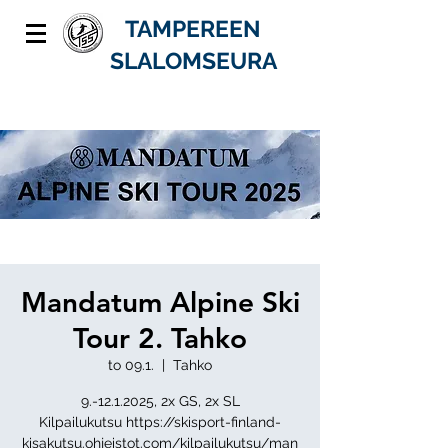
TAMPEREEN
SLALOMSEURA
Mandatum Alpine Ski
Tour 2. Tahko
to 09.1.
  |  
Tahko
9.-12.1.2025, 2x GS, 2x SL
Kilpailukutsu https://skisport-finland-
kisakutsu.ohjeistot.com/kilpailukutsu/man