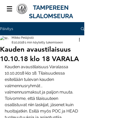
TAMPEREEN
SLALOMSEURA
Päivitys
Mikko Petäjistö
8.10.2018
1 min käytetty lukemiseen
Kauden avaustilaisuus
10.10.18 klo 18 VARALA
Kauden avaustilaisuus Varalassa 
10.10.2018 klo 18. Tilaisuudessa 
esitellään tulevan kauden 
valmennusryhmät , 
valmennusmaksut ja paljon muuta. 
Toivomme, että tilaisuuteen 
osallistuvat niin laskijat, jäsenet kuin 
huoltajatkin. Esillä myös POC ja HEAD 
tuoteuutuuksia ja asiantuntija 