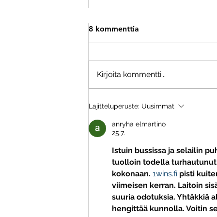
TSS tiedotuskanavat ja muut
8 kommenttia
linkit
Tiedotus TSS Tiedotus –
Whatsapp-ryhmät Koko seuraa
Kirjoita kommentti...
koskevat tiedotteet
Ryhmäkohtainen tiedottaminen
Ryhmäkohtaiset whatsapp-
Lajitteluperuste:
Uusimmat
ryhmät....
anryha elmartino
25.7.
Istuin bussissa ja selailin 
tuolloin todella turhautunut
kokonaan. 
1wins.fi
 pisti kuit
viimeisen kerran. Laitoin si
suuria odotuksia. Yhtäkkiä a
hengittää kunnolla. Voitin se