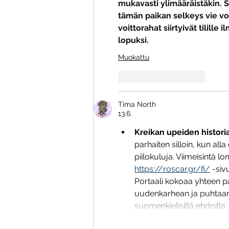
mukavasti ylimääräistäkin. 
tämän paikan selkeys vie voi
voittorahat siirtyivät tilill
lopuksi.
Muokattu
Tykkää
vastaus
Tima North
13.6.
Kreikan upeiden histor
parhaiten silloin, kun all
piilokuluja. Viimeisintä
https://roscar.gr/fi/
 -siv
Portaali kokoaa yhteen p
uudenkarhean ja puhtaan 
suomenkielisillä ehdoilla.