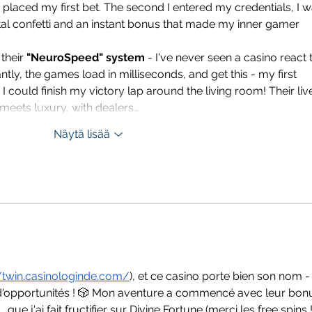
laced my first bet. The second I entered my credentials, I w
tal confetti and an instant bonus that made my inner gamer 
their 
"NeuroSpeed" system
 - I've never seen a casino react t
ntly, the games load in milliseconds, and get this - my first 
 could finish my victory lap around the living room! Their liv
meets luxury, with dealers…
Näytä lisää
//twin.casinologinde.com/
), et ce casino porte bien son nom -
 d'opportunités ! 🎲 Mon aventure a commencé avec leur bon
ue j'ai fait fructifier sur Divine Fortune (merci les free spins !)