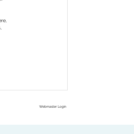
 
re, 
, 
Webmaster Login