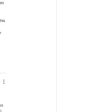
as 
his 
e 
 
us 
. 