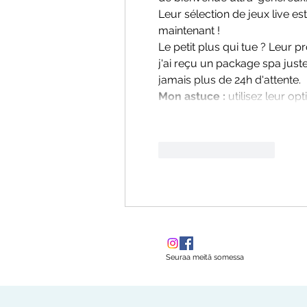
Leur sélection de jeux live e
maintenant !
Le petit plus qui tue ? Leur
j'ai reçu un package spa juste 
jamais plus de 24h d'attente.
Mon astuce :
 utilisez leur o
Tykkää
vastaus
Seuraa meitä somessa