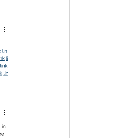
k
lin
ink
li
link
nk
lin
in 
be 