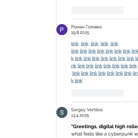
Tykkää
vastaus
Роман Головко
19.8.2025
link
link
link
link
link
link
link
link
link
link
link
link
lin
k
link
link
link
link
link
link
link
l
nk
link
link
link
link
link
link
link
link
link
link
link
link
link
link
li
k
link
Tykkää
vastaus
Sergey Vertilios
13.4.2025
"Greetings, digital high rolle
what feels like a cyberpunk w