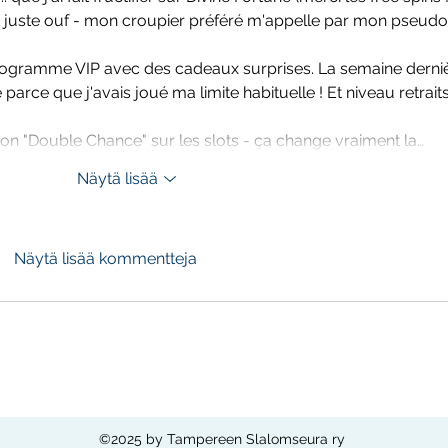
st juste ouf - mon croupier préféré m'appelle par mon pseudo
 programme VIP avec des cadeaux surprises. La semaine derniè
parce que j'avais joué ma limite habituelle ! Et niveau retraits
ption "Double Chance" sur les slots - ça change vraiment la…
Näytä lisää
Näytä lisää kommentteja
©2025 by Tampereen Slalomseura ry