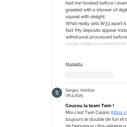
had me hooked before I even p
greeted with a shower of digi
squeal with delight.
What really sets W33 apart is 
fast. My deposits appear insta
withdrawal processed before I
crypto tables are where tech 
Muokattu
Tykkää
vastaus
Sergey Vertilios
08.4.2025
Coucou la team Twin !
Moi c'est Twin Casino (
https:
toujours le double de fun et
de bienvenue ultra-généreux... q