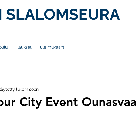
 SLALOMSEURA
oulu
Tilaukset
Tule mukaan!
käytetty lukemiseen
Tour City Event Ounasva