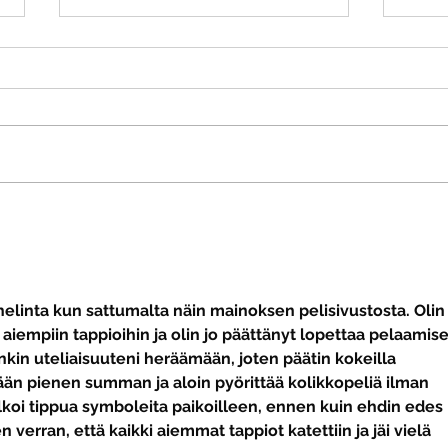
Kauden avaustilaisuus
Kauden 21-22 avaustilaisuus
pidetään Varalassa (Varala-sali)
torstaina 7.10.2021 klo 18.00.
Tilaisuudessa esitellään tulevan
kauden...
Iron
puhelinta kun sattumalta näin mainoksen pelisivustosta. Olin
 aiempiin tappioihin ja olin jo päättänyt lopettaa pelaamise
enkin uteliaisuuteni heräämään, joten päätin kokeilla 
sään pienen summan ja aloin pyörittää kolikkopeliä ilman 
lkoi tippua symboleita paikoilleen, ennen kuin ehdin edes 
n verran, että kaikki aiemmat tappiot katettiin ja jäi vielä 