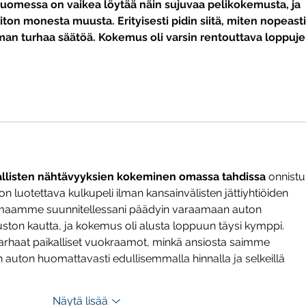
Suomessa on vaikea löytää näin sujuvaa pelikokemusta, ja 
ton monesta muusta. Erityisesti pidin siitä, miten nopeasti
e ilman turhaa säätöä. Kokemus oli varsin rentouttava loppuje
iallisten nähtävyyksien kokeminen omassa tahdissa
 onnistu
a on luotettava kulkupeli ilman kansainvälisten jättiyhtiöiden 
 lomaamme suunnitellessani päädyin varaamaan auton 
uston kautta, ja kokemus oli alusta loppuun täysi kymppi. 
arhaat paikalliset vuokraamot, minkä ansiosta saimme 
auton huomattavasti edullisemmalla hinnalla ja selkeillä 
Näytä lisää