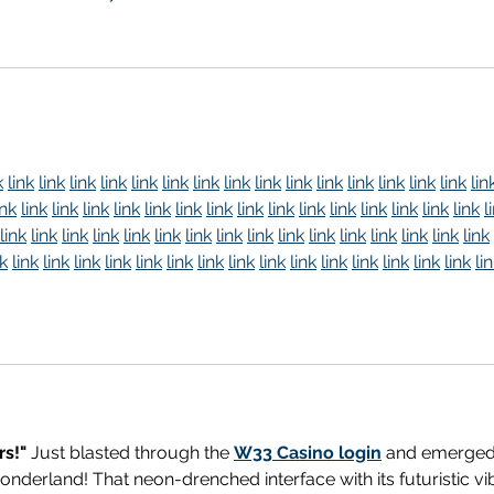
k
link
link
link
link
link
link
link
link
link
link
link
link
link
link
link
lin
ink
link
link
link
link
link
link
link
link
link
link
link
link
link
link
link
l
link
link
link
link
link
link
link
link
link
link
link
link
link
link
link
link
nk
link
link
link
link
link
link
link
link
link
link
link
link
link
link
link
li
rs!"
 Just blasted through the 
W33 Casino login
 and emerged 
onderland! That neon-drenched interface with its futuristic vi